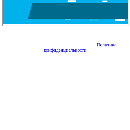
Copyright © 2026. Купить авиабилет онлайн. Все права
защищены. Запрещено использование материалов сайта без
согласия его авторов и обратной ссылки.
Политика
конфиденциальности