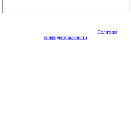
Copyright © 2026. Купить авиабилет онлайн. Все права
защищены. Запрещено использование материалов сайта без
согласия его авторов и обратной ссылки.
Политика
конфиденциальности