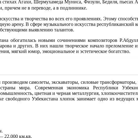
стихах Агахи, Шермухамеда Муниса, Физули, Бедиля, пьесах Аб
, причем не в переводе, а в подлиннике.
скусства и творчества во всех его проявлениях. Этому способс
одную арену. В сфере музыкального искусства республикански
обствующими выявлению талантов.
стана обогатилась новыми сочинениями композиторов Р.Абдулл
зарова и других. В них нашли творческое начало преломление 
ния, мягкий юмор, эмоциональное и эстетическое богатство.
Мы производим самолеты, экскаваторы, силовые трансформаторы,
страны мира. Современная экономика Республики Узбекист
омышленность, цветная и черная металлургия, хлопкоочиститель
ке свободного Узбекистана хлопок занимает одно из ведущих м
ы.
— 22.000 км.кв.