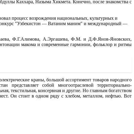
дуллы Каххара, Назыма Хикмета. Конечно, после знакомства с
твовал процесс возрождения национальных, культурных и
й конкурс "Узбекистон — Ватаним маним" и международный —
аева, Ф.Г.Алимова, А.Эргашева, Ф.М. и Д.Ф.Янов-Яновских,
интонации макома и современные гармонии, фольклор и ритмы
 электрические краны, большой ассортимент товаров народного
ан представляет собой многоотраслевой территориально-
ная, текстильная, консервная и другие. Но главным богатством
ест. Он стоит в одном ряду с хлебом, металлом, нефтью. Вот