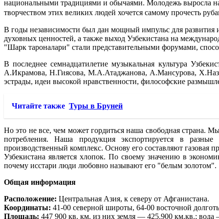
национальными традициями и обычаями. Молодежь выросла на 
творчеством этих великих людей хочется самому прочесть рубаи
В годы независимости был дан мощный импульс для развития и
духовных ценностей, а также выход Узбекистана на междунар
"Шарк тароналари" стали представительными форумами, спос
В последнее семнадцатилетие музыкальная культура Узбеки
А.Икрамова, Н.Гиясова, М.А.Атаджанова, А.Мансурова, Х.На
эстрады, идеи высокой нравственности, философские размышле
Читайте также
Туры в Бруней
Но это не все, чем может гордиться наша свободная страна. 
потребления. Наша продукция экспортируется в разные 
производственный комплекс. Основу его составляют газовая пр
Узбекистана является хлопок. По своему значению в экономи
почему исстари люди любовно называют его "белым золотом".
Общая информация
Расположение:
Центральная Азия, к северу от Афганистана.
Координаты:
41-00 северной широты, 64-00 восточной долгот
Площадь:
447 900 кв. км. из них земля — 425.900 км.кв.; вода 