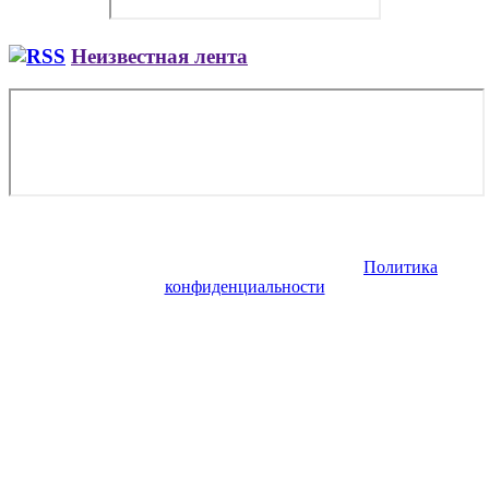
Неизвестная лента
Copyright © 2026. Купить авиабилет онлайн. Все права
защищены. Запрещено использование материалов сайта без
согласия его авторов и обратной ссылки.
Политика
конфиденциальности