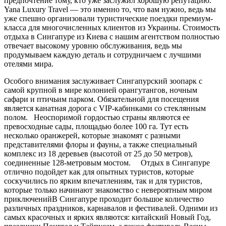
предпочтение тому, кто уже заслужил хорошую репутацию.
Yana Luxury Travel — это именно то, что вам нужно, ведь мы
уже спешно организовали туристические поездки премиум-
класса для многочисленных клиентов из Украины. Стоимость
отдыха в Сингапуре из Киева с нашим агентством полностью
отвечает высокому уровню обслуживания, ведь мы
продумываем каждую деталь и сотрудничаем с лучшими
отелями мира.
Особого внимания заслуживает Сингапурский зоопарк с
самой крупной в мире колонией орангутангов, ночным
сафари и птичьим парком. Обязательной для посещения
является канатная дорога с VIP-кабинками со стеклянным
полом. Неоспоримой гордостью страны являются ее
превосходные сады, площадью более 100 га. Тут есть
несколько оранжерей, которые знакомят с разными
представителями флоры и фауны, а также специальный
комплекс из 18 деревьев (высотой от 25 до 50 метров),
соединенные 128-метровым мостом. Отдых в Сингапуре
отлично подойдет как для опытных туристов, которые
соскучились по ярким впечатлениям, так и для туристов,
которые только начинают знакомство с невероятным миром
приключенийВ Сингапуре проходит большое количество
различных праздников, карнавалов и фестивалей. Одними из
самых красочных и ярких являются: китайский Новый Год,