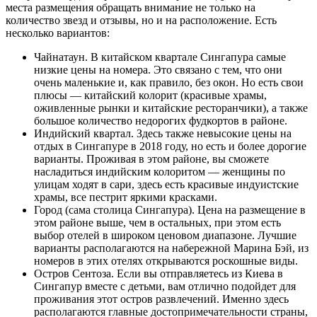
места размещения обращать внимание не только на
количество звезд и отзывы, но и на расположение. Есть
несколько вариантов:
Чайнатаун. В китайском квартале Сингапура самые
низкие цены на номера. Это связано с тем, что они
очень маленькие и, как правило, без окон. Но есть свои
плюсы — китайский колорит (красивые храмы,
оживленные рынки и китайские ресторанчики), а также
большое количество недорогих фудкортов в районе.
Индийский квартал. Здесь также невысокие цены на
отдых в Сингапуре в 2018 году, но есть и более дорогие
варианты. Проживая в этом районе, вы сможете
насладиться индийским колоритом — женщины по
улицам ходят в сари, здесь есть красивые индуистские
храмы, все пестрит яркими красками.
Город (сама столица Сингапура). Цена на размещение в
этом районе выше, чем в остальных, при этом есть
выбор отелей в широком ценовом диапазоне. Лучшие
варианты располагаются на набережной Марина Бэй, из
номеров в этих отелях открываются роскошные виды.
Остров Сентоза. Если вы отправляетесь из Киева в
Сингапур вместе с детьми, вам отлично подойдет для
проживания этот остров развлечений. Именно здесь
располагаются главные достопримечательности страны,