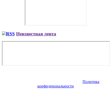
Неизвестная лента
Copyright © 2026. Купить авиабилет онлайн. Все права
защищены. Запрещено использование материалов сайта без
согласия его авторов и обратной ссылки.
Политика
конфиденциальности