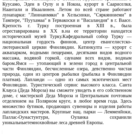
Куусамо, Эден в Оулу и в Нокиа, курорт в Саариселкя,
Наантали и Икаалинен. Летом по всей стране работают
лунапарки: "Линнанмяки" в Хельсинки, "Сяркянниеми" в
Тампере, "Пуухамаа" в Тервакоски и "Васаландия" в г. Ваасе.
Крепость г. Турку построенная в XIII в., была
отреставрирована в ХХ в.на ее территории находится
исторический музей Турку.Кафедральный собор Турку —
национальная гордость финнов, центр евангелистско-
лютеранской церкви Финляндии. Катинкулта — курорт с
аквапарком, водными пещерами, десятками видов водного
массажа, водяной горкой, саунами всех видов, водным
баром.Ямся — утопающий в зелени город в центральной
части Финляндии, бесчисленные озера, девственно чистая
природа, один из центров рыбалки (рыбалка в Финляндии
платная). Лапланди — одно из самых экзотических мест
Финляндии. Туристический сервис высокого класса. Санта
Клауса (Деда Мороза) вы сможете увидеть в его собственном
доме, с мастерской Деда Мороза и Центральным почтовым
отделением на Полярном круге, в любое время года. Здесь
множество бутиков, продающих сувениры и изделия работы
лапландских мастеров. Крупные нац. парки — Лемменйоки,
Паллас-Оунастунтури, Оуланка сохранили
уникальныетемнохвойные леса древней Европы.