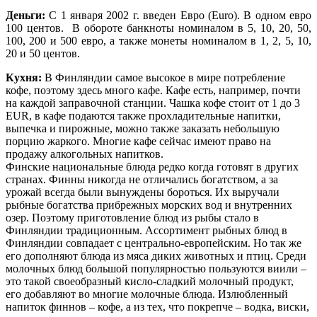
Деньги:
С 1 января 2002 г. введен Евро (Euro). В одном евро
100 центов. В обороте банкноты номиналом в 5, 10, 20, 50,
100, 200 и 500 евро, а также монеты номиналом в 1, 2, 5, 10,
20 и 50 центов.
Кухня:
В Финляндии самое высокое в мире потребление
кофе, поэтому здесь много кафе. Кафе есть, например, почти
на каждой заправочной станции. Чашка кофе стоит от 1 до 3
EUR, в кафе подаются также прохладительные напитки,
выпечка и пирожные, можно также заказать небольшую
порцию жаркого. Многие кафе сейчас имеют право на
продажу алкогольных напитков.
Финские национальные блюда редко когда готовят в других
странах. Финны никогда не отличались богатством, а за
урожай всегда были вынуждены бороться. Их выручали
рыбные богатства прибрежных морских вод и внутренних
озер. Поэтому приготовление блюд из рыбы стало в
Финляндии традиционным. Ассортимент рыбных блюд в
Финляндии совпадает с центрально-европейским. Но так же
его дополняют блюда из мяса диких животных и птиц. Среди
молочных блюд большой популярностью пользуются виили –
это такой своеобразный кисло-сладкий молочный продукт,
его добавляют во многие молочные блюда. Излюбленный
напиток финнов – кофе, а из тех, что покрепче – водка, виски,