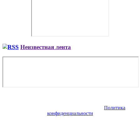
Неизвестная лента
Copyright © 2026. Купить авиабилет онлайн. Все права
защищены. Запрещено использование материалов сайта без
согласия его авторов и обратной ссылки.
Политика
конфиденциальности