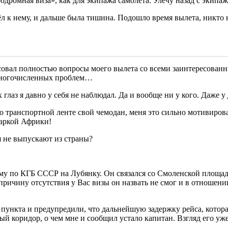
эродромная виза», как для экипажа самолета. Улечу назад с экип
ёл к нему, и дальше была тишина. Подошло время вылета, никт
ласовал полностью вопросы моего вылета со всеми заинтересован
з многочисленных проблем…
х глаз я давно у себя не наблюдал. Да и вообще ни у кого. Даже
о транспортной ленте свой чемодан, меня это сильно мотивирова
жаркой Африки!
 не выпускают из страны?
му по КГБ СССР на Лубянку. Он связался со Смоленской площа
ричину отсутствия у Вас визы он назвать не смог и в отношен
 пункта и предупредили, что дальнейшую задержку рейса, котора
й коридор, о чем мне и сообщил устало капитан. Взгляд его уже