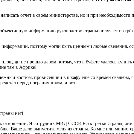
 написать отчет в своём министерстве, но и при необходимости 
то объективную информацию руководство страны получает из тр
ой информации, поэтому могли быть ценными любые сведения, о
й площади не прошло даром потому, что в буфете удалось купить
мне там в Африке!
нежный костюм, провисевший в шкафу ещё со времён свадьбы, я 
предстал перед пограничником, и вот…
страны нет!
х отношений. Я сотрудник МИД СССР. Есть третьи страны, они м
обще, Ваше дело выпустить меня из страны. Ко мне или министер