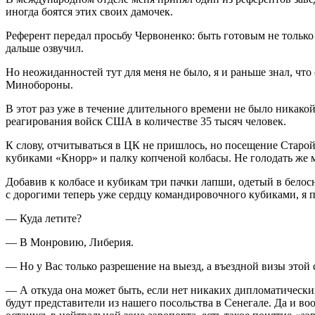
иногда боятся этих своих дамочек.
Референт передал просьбу Червоненко: быть готовым не только
дальше озвучил.
Но неожиданностей тут для меня не было, я и раньше знал, ч
Минобороны.
В этот раз уже в течение длительного времени не было никак
реагирования войск США в количестве 35 тысяч человек.
К слову, отчитываться в ЦК не пришлось, но посещение Старо
кубиками «Кнорр» и палку копченой колбасы. Не голодать же 
Добавив к колбасе и кубикам три пачки лапши, одетый в белос
с дорогими теперь уже сердцу командировочного кубиками, я 
— Куда летите?
— В Монровию, Либерия.
— Но у Вас только разрешение на выезд, а въездной визы этой 
— А откуда она может быть, если нет никаких дипломатически
будут представители из нашего посольства в Сенегале. Да и во