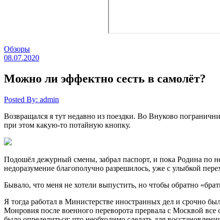
Обзоры
08.07.2020
Можно ли эффектно сесть в самолёт?
Posted By: admin
Возвращался я тут недавно из поездки. Во Внуково погранични
при этом какую-то потайную кнопку.
Подошёл дежурный смены, забрал паспорт, и пока Родина по не
недоразумение благополучно разрешилось, уже с улыбкой пере
Бывало, что меня не хотели выпустить, но чтобы обратно «бра
Я тогда работал в Министерстве иностранных дел и срочно был
Монровия после военного переворота прервала с Москвой все 
было определиться: что необходимо сделать для восстановлен