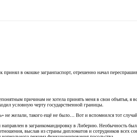
к принял в окошке загранпаспорт, отрешенно начал переспрашив
понятным причинам не хотела принять меня в свои объятья, я в
ходил условную черту государственной границы.
ть» не желали, такого ещё не было… Вот и вспомнился тот случ
 направлен в загранкомандировку в Либерию. Необычность была 
отношения, выслав из страны дипломатов и сотрудников всех со
ия нормального режима функционирования посольства.