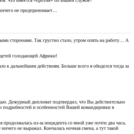
ажем. Что имеется «против» по Вашей службе?
о ничего не предпринимает…
ными сторонами. Так грустно стало, утром опять на работу… А
 у детей голодающей Африки!
ло к дальнейшим действиям. Больше всего я обиделся тогда за
дью. Дежурный дипломат подтвердил, что Вы действительно
ии подробностей и особенностей Вашей командировки в
я продолжалась из-за инцидента со мной уже почти два часа,
 ничего не выражал. Кончалась ночная смена, а тут такой