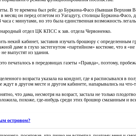
ты. В те времена был рейс до Буркина-Фасо (бывшая Верхняя В
 в месяц он перед отлетом из Уагадугу, столицы Буркина-Фасо, 
 часа с минутами, но это была единственная возможность легальн
ународный отдел ЦК КПСС к зав. отдела Червоненко.
тить некий кабинет, заставив изучать брошюру с определенным 
ной даме в глухо застегнутом «партийном» костюме, что я «не п
 не выпустят из здания.
то печаталось в передовицах газеты «Правда», поэтому, пробежа
деленного возраста указала на кондуит, где я расписывался в п
е ждут в другом месте и другом кабинете, напарывались на что-т
нятно, что дама, несмотря на возраст, застала не только плодо
ожила, похоже, где-нибудь среди этих брошюр смазанным и всег
ным островом?
ующего, посетовав, что лично не встретил, поэтому меня и смогл