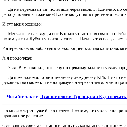
— Да не переживай ты, полетишь через месяц… Конечно, по себе
работу пойдёшь, тоже мне! Какие могут быть претензии, если кт
И тут меня осенило:
— Меня-то не накажут, а вот Вас могут завтра вызвать на Лубя
потом уже на Лубянку, погоны снять… Начальство всегда отмаже
Интересно было наблюдать за эволюцией взгляда капитана, м
А я продолжал:
— Я же Вам говорил, что лечу по прямому заданию международ
— Да я же доложил ответственному дежурному КГБ. Никто не им
руководства сможет, и не напрямую, а через отдел администр
Читайте также
Лучшие пляжи Турции, или Куда поехать
Но мне-то терять уже было нечего. Поэтому это уже я с непро
правильное решение…
Оставались совсем считанные минуты, когда мы с капитаном с