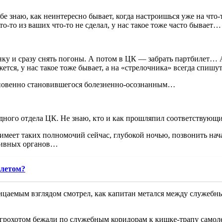
 знаю, как неинтересно бывает, когда настроишься уже на что-т
о-то из ваших что-то не сделал, у нас такое тоже часто бывает…
нку и сразу снять погоны. А потом в ЦК — забрать партбилет… А
тся, у нас такое тоже бывает, а на «стрелочника» всегда спишут
гновенно становившегося болезненно-осознанным…
ного отдела ЦК. Не знаю, кто и как прошляпил соответствующи
еет таких полномочий сейчас, глубокой ночью, позвонить начал
ативных органов…
 летом?
ницаемым взглядом смотрел, как капитан метался между служебн
 грохотом бежали по служебным коридорам к кишке-трапу самоле