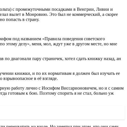
ольта) с промежуточными посадками в Венгрии, Ливии и
делал вылет в Монровию. Это был не коммерческий, а скорее
о попасть в страну.
грифом под названием «Правила поведения советского
о этому делу», меня, мол, ждут уже в другом месте, но мне
в по диагонали пару страничек, хотел сдать книжку назад, ан
олучении книжки, и по их нормативам я должен был изучать ее
о взрывоопасное в её взгляде.
творную работу лично с Иосифом Виссарионовичем, но и с самим
да готовым к бою. Поэтому спорить я не стал, больно уж
и перехватить на входе. Но заметил при этом, что они сами