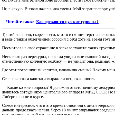
останусь в нейтральной зоне аэропорта, есть такое понятие «а
Ни в какую. Вызвал начальника смены. Мой загранпаспорт уш
Читайте также
Как одеваются русские туристы?
Третий час ночи, скорее всего, кто-то из министерства не сог
я ведь с таким облегчением сбросил с себя хоть на время гру
Посмотрел на своё отражение в зеркале туалета: таких грустны
Несколько раз перекурил, но когда увидел выезжающий назад п
отечественную копченую колбасу — не увидит она, родимая, 
Где этот пограничный капитан, начальник смены? Почему меня
Стальные глаза капитана выражали непреклонность:
— Какие ко мне вопросы? Я доложил ответственному дежурно
являетесь сотрудником центрального аппарата МИД СССР. Но п
Либерию он не в курсе.
Самое интересное, что в это время позвонили с диспетчерского
дальше продолжать нельзя. Через 18 минут закрывался воздушны
незапланированный напряг на его психику.