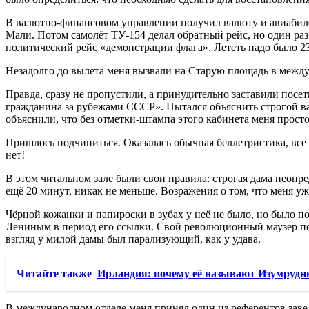
В валютно-финансовом управлении получил валюту и авиабиле
Мали. Потом самолёт ТУ-154 делал обратный рейс, но один раз
политический рейс «демонстрации флага». Лететь надо было 23
Незадолго до вылета меня вызвали на Старую площадь в межд
Правда, сразу не пропустили, а принудительно заставили посе
гражданина за рубежами СССР». Пытался объяснить строгой важ
объяснили, что без отметки-штампа этого кабинета меня просто
Пришлось подчиниться. Оказалась обычная беллетристика, все э
нет!
В этом читальном зале были свои правила: строгая дама неопре
ещё 20 минут, никак не меньше. Возражения о том, что меня уж
Чёрной кожанки и папироски в зубах у неё не было, но было по
Лениным в период его ссылки. Свой революционный маузер пол
взгляд у милой дамы был парализующий, как у удава.
Читайте также
Ирландия: почему её называют Изумруд
В международном отделе меня принял один из референтов завед