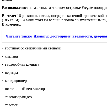
Расположение:
на маленьком частном островке Fregate площадью
В отеле:
16 роскошных вилл, посреди сказочной тропической з
(185 кв. м). 14 вилл стоят на вершине холма с изумительным в
В номерах:
Читайте также
Джайпур достопримечательности, дворцы
· гостиная со стеклянными стенами
· спальня
· гардеробная комната
· веранда
· кондиционер
· потолочный вентилятор
· телевизор/видео
· телефон