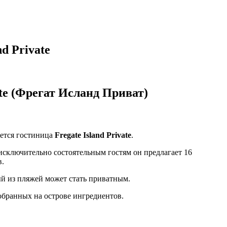
d Private
te (Фрегат Исланд Приват)
ается гостиница
Fregate Island Private
.
сключительно состоятельным гостям он предлагает 16
в.
ый из пляжей может стать приватным.
обранных на острове ингредиентов.