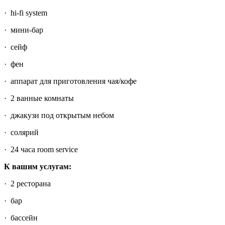
· hi-fi system
· мини-бар
· сейф
· фен
· аппарат для приготовления чая/кофе
· 2 ванные комнаты
· джакузи под открытым небом
· солярий
· 24 часа room service
К вашим услугам:
· 2 ресторана
· бар
· бассейн