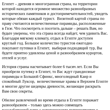
Египет – древняя и многогранная страна, на территории
которой находится огромное множество разнообразных
исторических памятников и достопримечательностей, увидеть
которые обязан каждый турист. Визитной картой страны по
праву считаются величественные пирамиды, расположенные
в Гизе. Что посмотреть и посетить дальше – решать Вам, но
будьте уверены, что эта страна всегда найдет, чем удивить Вас.
Благодаря мягкому климату, отдых в Египте доступен
круглый год. Большое количество туристов ежегодно
покупают путевки в Египет, выбирая подходящий тур, Вы
будете приятно удивлены ценой и разнообразием курортов,
отелей и услуг.
История страны насчитывает более 6 тысяч лет. Если Вы
приобрели путевку в Египет, то Вас ждут грандиозные
пирамиды и Большой Сфинкс, многолюдный Каир и
спокойный Луксор, величественные храмы в Верхнем Египте
и многие другие шедевры древности, желающие раскрыть
Вам свои секреты.
Обилие развлечений во время отдыха в Египте поражает
разнообразием – только здесь можно совмещать
расслабляющий пляж с историческими путешествиями к