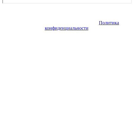
Copyright © 2026. Купить авиабилет онлайн. Все права
защищены. Запрещено использование материалов сайта без
согласия его авторов и обратной ссылки.
Политика
конфиденциальности