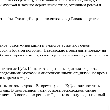
верном побережье, удивительными старыми городами, где
ной музыкой в латиноамериканском стиле, отличным ромом и
т рифы. Столицей страны является город Гавана, в центре
анов. Здесь жизнь кипит и туристов встречают очень
урой и богатой историей. Невозможно представить поездку на
бимых баров писателя, атмосфера и обстановка в доме осталась
ьяго-де-Куба. Когда-то эта крепость охраняла вход в залив,
у, подъемными мостами и многочисленными орудиями. Во время
сь прямо в море.
ым миром острова. Во время тура на Кубу стоит посетить
стник. В центральной части острова расположены самые
ениями. В восточном регионе Ориенте вас ждут горы и самый