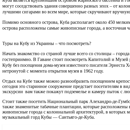
Куба является крупнейшим островом Карибского бассейна и го
могут соседствовать здания совершенно разных эпох – от кол
лучшими сигарами во всем мире, которые скручивают вручную
Помимо основного острова, Куба располагает около 450 мелким
острова расположены самые живописные города, а восточная ча
Туры на Кубу из Украины – что посмотреть?
Начать знакомство со страной лучше всего со столицы – город
гостеприимно. В Гаване стоит посмотреть Капитолий и Музей р
Кубу без посещения дома-музея известного писателя Эрнеста Х
нетронутой с момента открытия музея в 1962 году.
Отдых на Кубе также можно разнообразить посещением крепости 
сегодня это старинное сооружение предстает посетителям в 
экскурсии вам также покажут подземелье и камеру пыток с лю
Стоит также посетить Национальный парк Алехандро-де-Гумбол
также знаменитые табачные плантации, которые расположены в
живописные города с колониальной архитектурой, в которых м
музыкальный горд Кубы — Сантьяго-де-Куба.