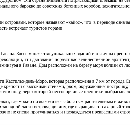
сударством. Эта страна знаменита потрясающими пляжами на се
ониального барокко до советских бетонных коробок, зажигатель
.
и островами, которые называют «кайос», что в переводе означае
сть встречает туристов горами.
а Гавана. Здесь множество уникальных зданий и отличных рестор
еволюции, эти два здания поразят вас величественной архитект
емингуэя в Гаване. Дом расположен на берегу моря вблизи от лю
Кастильо-дель-Моро, которая расположена в 7 км от города Сант
виде крепости с высокими стенами, рвом, окружающим постройк
ком в полу, через который несговорчивые пленники выбрасывали
ьдт, где можно познакомиться с богатым растительным и животн
 западной части острова, долину, где выращивают сахарный тро
ожно не спеша прогуливаться и наслаждаться прекрасными стро