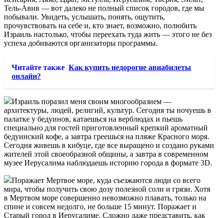
Тель-Авив — вот далеко не полный список городов, где мы
побывали. Увидеть, услышать, понять, ощутить,
прочувствовать на себе и, кто знает, возможно, полюбить
Израиль настолько, чтобы переехать туда жить — этого не без
успеха добиваются организаторы программы.
Читайте также
Как купить недорогие авиабилеты
онлайн?
Израиль поразил меня своим многообразием —
архитектуры, людей, религий, культур. Сегодня ты ночуешь в
палатке у бедуинов, катаешься на верблюдах и пьешь
специально для гостей приготовленный крепкий ароматный
бедуинский кофе, а завтра греешься на пляже Красного моря.
Сегодня живешь в кибуце, где все выращено и создано руками
жителей этой своеобразной общины, а завтра в современном
музее Иерусалима наблюдаешь историю города в формате 3D.
Поражает Мертвое море, куда съезжаются люди со всего
мира, чтобы получить свою дозу полезной соли и грязи. Хотя
в Мертвом море совершенно невозможно плавать, только на
спине и совсем недолго, не больше 15 минут. Поражает и
Старый город в Иерусалиме. Сложно даже представить, как