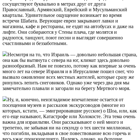
сосуществуют буквально в метрах друг от друга
Православный, Армянский, Еврейский и Мусульманский
кварталы. Удивительное ощущение возникает во время
встречи Шабата. Верующие евреи закрывают лавки и
магазины, кафе и рестораны, не ездят на автобусах и даже на
лифте. Они собираются у Стены плача, где молятся и
радуются, танцуют, поют песни и выглядят совершенно
счастливыми и беззаботными.
Несмотря на то, что Израиль — довольно небольшая страна,
она как бы вытянута с севера на юг, климат здесь довольно
разнообразный. Нам не повезло, потому как впервые за очень
много лет на севере Израиля и в Иерусалиме пошел снег, что
вызвало оживление всех местных жителей, которые сразу же
ринулись лепить снеговиков. Однако уже через два дня мы
замечательно плавали и загорали на берегу Мертвого моря.
Ну, и, конечно, неизгладимое впечатление остается от
посещения музеев и рассказов экскурсоводов (многие из
которых, кстати, — эмигрировавшие русские) о Шоа, или, как
его еще называют, Катастрофе или Холокосте. Эта тема очень
важна для израильтян. Они рассказывают о ней много и
трепетно, не забывая ни на секунду о тех шести миллионах,
что погибли, вкладывая в свое повествование всю горечь и
весь ужас произошедшего. Надеясь, однако, на будущие