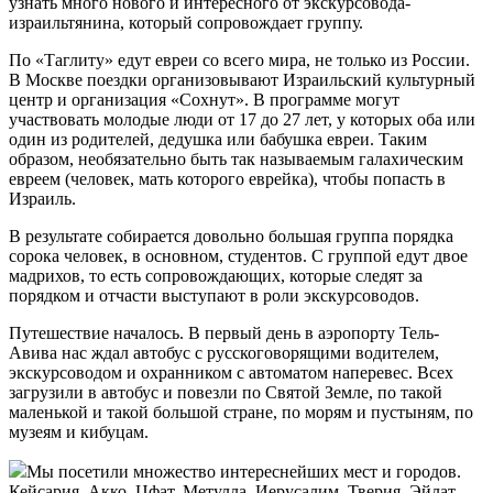
узнать много нового и интересного от экскурсовода-
израильтянина, который сопровождает группу.
По «Таглиту» едут евреи со всего мира, не только из России.
В Москве поездки организовывают Израильский культурный
центр и организация «Сохнут». В программе могут
участвовать молодые люди от 17 до 27 лет, у которых оба или
один из родителей, дедушка или бабушка евреи. Таким
образом, необязательно быть так называемым галахическим
евреем (человек, мать которого еврейка), чтобы попасть в
Израиль.
В результате собирается довольно большая группа порядка
сорока человек, в основном, студентов. С группой едут двое
мадрихов, то есть сопровождающих, которые следят за
порядком и отчасти выступают в роли экскурсоводов.
Путешествие началось. В первый день в аэропорту Тель-
Авива нас ждал автобус с русскоговорящими водителем,
экскурсоводом и охранником с автоматом наперевес. Всех
загрузили в автобус и повезли по Святой Земле, по такой
маленькой и такой большой стране, по морям и пустыням, по
музеям и кибуцам.
Мы посетили множество интереснейших мест и городов.
Кейсария, Акко, Цфат, Метулла, Иерусалим, Тверия, Эйлат,